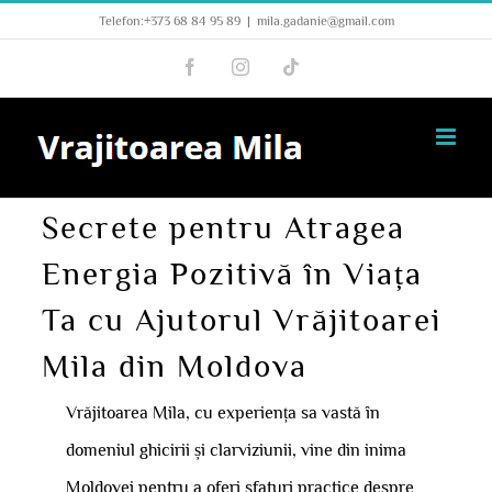
Skip
Telefon:+373 68 84 95 89
|
mila.gadanie@gmail.com
to
Facebook
Instagram
Tiktok
content
Secrete pentru Atragea
Energia Pozitivă în Viața
Ta cu Ajutorul Vrăjitoarei
Mila din Moldova
Vrăjitoarea Mila, cu experiența sa vastă în
domeniul ghicirii și clarviziunii, vine din inima
Moldovei pentru a oferi sfaturi practice despre