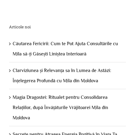
Articole noi
Căutarea Fericirii: Cum te Pot Ajuta Consultările cu
Mila să-ți Găsești Liniștea Interioară
Clarviziunea și Relevanța sa în Lumea de Astăzi:
Înțelegerea Profundă cu Mila din Moldova
Magia Dragostei: Ritualet pentru Consolidarea
Relațiilor, după Învățăturile Vrăjitoarei Mila din
Moldova
Secrete pentru Atragea Energia Pozitivă în Viața Ta